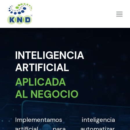
Ir al contenido
INTELIGENCIA
ARTIFICIAL
APLICADA
AL NEGOCIO
Implementamos inteligencia
artificial para automatizar