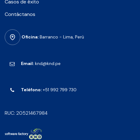
Casos de
éxito
Contáctanos
Oficina:
Barranco - Lima, Perú
Email:
knd@knd.pe
Teléfono:
+51 992 799 730
RUC: 20521467984